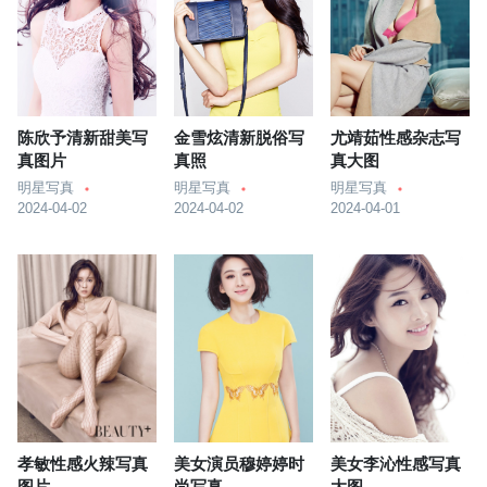
陈欣予清新甜美写
金雪炫清新脱俗写
尤靖茹性感杂志写
真图片
真照
真大图
明星写真
明星写真
明星写真
2024-04-02
2024-04-02
2024-04-01
孝敏性感火辣写真
美女演员穆婷婷时
美女李沁性感写真