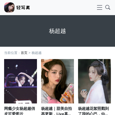
杨超越
当前位置：
首页
> 杨超越
网瘾少女杨超越俏
杨超越｜甜美自拍
杨超越花絮照戳到
皮可爱图片
再更新，Live真
了我的心巴，仙气