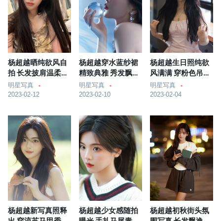
杨超越晒纯欲风自
杨超越穿水蓝纱裙
杨超越生日照纯欲
拍 长发披肩温柔又
精致典雅 秀发飘逸
风满满 穿粉色吊带
俏皮
气质佳
好可人
明星写真
明星写真
明星写真
2023-02-12
2023-02-10
2023-02-04
杨超越新写真照释
杨超越少女感随拍
杨超越初秋街头氛