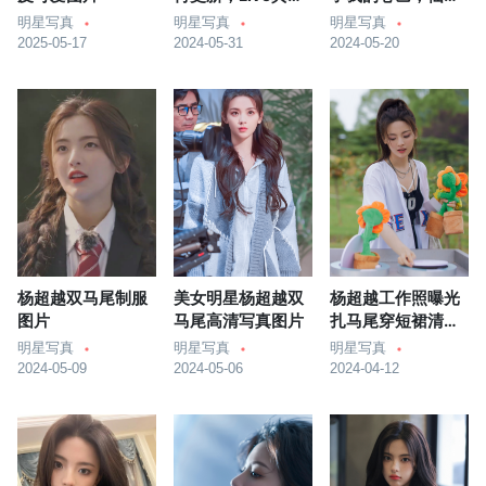
绝！
飘飘。
明星写真
明星写真
明星写真
2025-05-17
2024-05-31
2024-05-20
杨超越双马尾制服
美女明星杨超越双
杨超越工作照曝光
图片
马尾高清写真图片
扎马尾穿短裙清纯
可爱
明星写真
明星写真
明星写真
2024-05-09
2024-05-06
2024-04-12