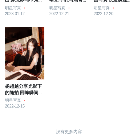
出 穿流苏马甲秀纤
曝光 手扎马尾青春
围写真 长发飘逸温
细手臂
洋溢
柔灵动
明星写真
明星写真
明星写真
2023-01-12
2022-12-21
2022-12-20
杨超越分享光影下
的随拍 回眸瞬间好
撩人
明星写真
2022-12-15
没有更多内容